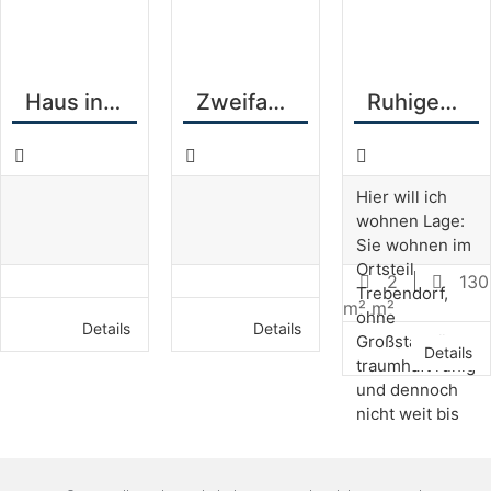
Haus in Lauchhammer
Zweifamilienhaus in Weißwasser
Ruhiges Wohnen am Trebendorfer See
Hier will ich
wohnen Lage:
Sie wohnen im
Ortsteil
2
130
Trebendorf,
m² m²
ohne
Details
Details
Großstadtlärm,
Details
traumhaft ruhig
und dennoch
nicht weit bis
Weißwasser
oder
Spremberg.