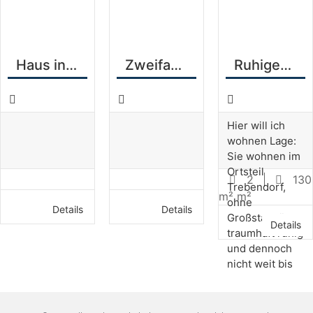
Haus in Lauchhammer
Zweifamilienhaus in Weißwasser
Ruhiges Wohnen am Trebendorfer See
Hier will ich
wohnen Lage:
Sie wohnen im
Ortsteil
2
130
Trebendorf,
m² m²
ohne
Details
Details
Großstadtlärm,
Details
traumhaft ruhig
und dennoch
nicht weit bis
Weißwasser
oder
Spremberg.